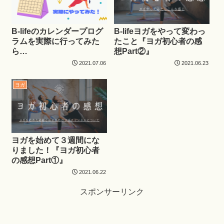
B-lifeのカレンダープログ
B-lifeヨガをやって変わっ
ラムを実際に行ってみた
たこと『ヨガ初心者の感
ら…
想Part②』
2021.07.06
2021.06.23
ヨガ
ヨガを始めて３週間にな
りました！『ヨガ初心者
の感想Part①』
2021.06.22
スポンサーリンク