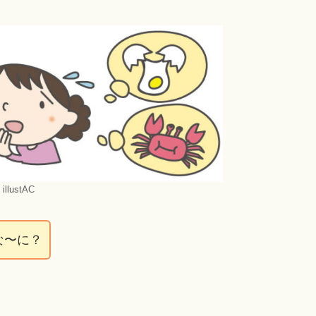
illustAC
な〜に？