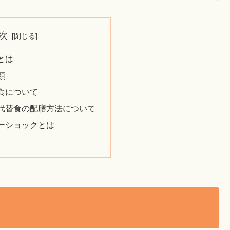
次
とは
類
食について
代替食の配膳方法について
ーショックとは