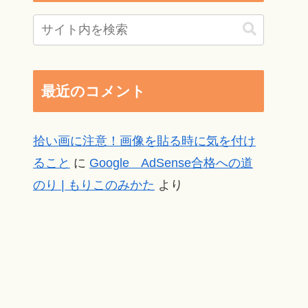
最近のコメント
拾い画に注意！画像を貼る時に気を付け
ること
に
Google AdSense合格への道
のり | もりこのみかた
より